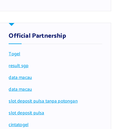
Official Partnership
Togel
result sgp
data macau
data macau
slot deposit pulsa tanpa potongan
slot deposit pulsa
cintatogel